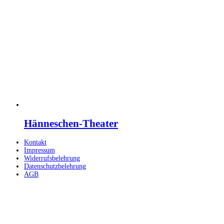
Hänneschen-Theater
Dieses
Kontakt
Produkt
Impressum
weist
Widerrufsbelehrung
mehrere
Datenschutzbelehrung
Varianten
AGB
auf.
Die
Optionen
können
auf
der