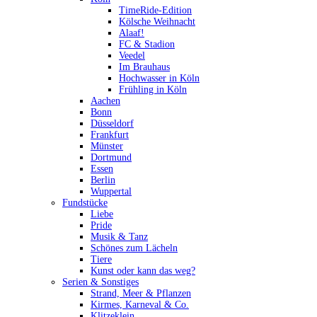
TimeRide-Edition
Kölsche Weihnacht
Alaaf!
FC & Stadion
Veedel
Im Brauhaus
Hochwasser in Köln
Frühling in Köln
Aachen
Bonn
Düsseldorf
Frankfurt
Münster
Dortmund
Essen
Berlin
Wuppertal
Fundstücke
Liebe
Pride
Musik & Tanz
Schönes zum Lächeln
Tiere
Kunst oder kann das weg?
Serien & Sonstiges
Strand, Meer & Pflanzen
Kirmes, Karneval & Co.
Klitzeklein