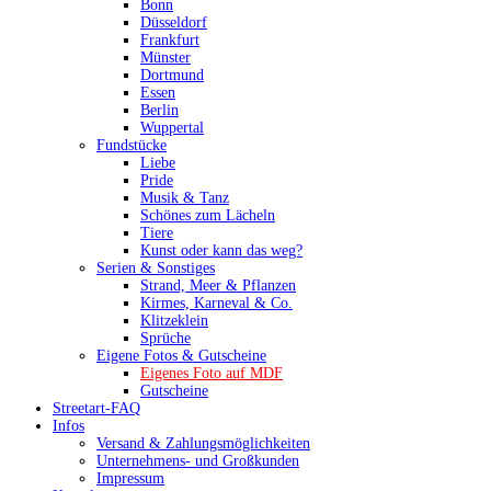
Bonn
Düsseldorf
Frankfurt
Münster
Dortmund
Essen
Berlin
Wuppertal
Fundstücke
Liebe
Pride
Musik & Tanz
Schönes zum Lächeln
Tiere
Kunst oder kann das weg?
Serien & Sonstiges
Strand, Meer & Pflanzen
Kirmes, Karneval & Co.
Klitzeklein
Sprüche
Eigene Fotos & Gutscheine
Eigenes Foto auf MDF
Gutscheine
Streetart-FAQ
Infos
Versand & Zahlungsmöglichkeiten
Unternehmens- und Großkunden
Impressum