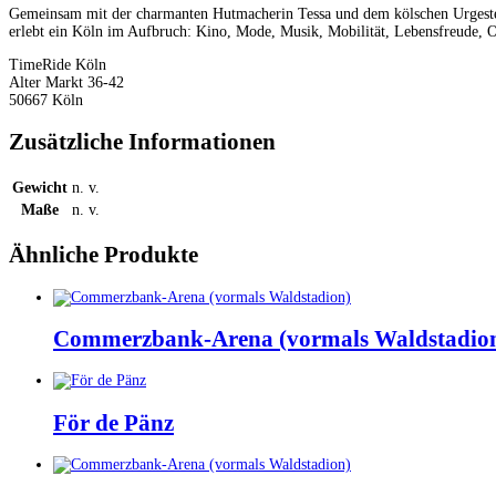
Gemeinsam mit der charmanten Hutmacherin Tessa und dem kölschen Urgestein 
erlebt ein Köln im Aufbruch: Kino, Mode, Musik, Mobilität, Lebensfreude,
TimeRide Köln
Alter Markt 36-42
50667 Köln
Zusätzliche Informationen
Gewicht
n. v.
Maße
n. v.
Ähnliche Produkte
Commerzbank-Arena (vormals Waldstadio
Dieses
Produkt
weist
För de Pänz
mehrere
Varianten
Dieses
auf.
Produkt
Die