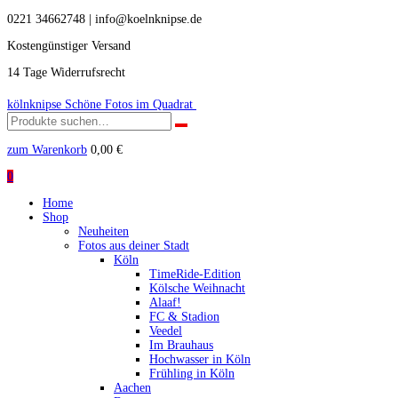
0221 34662748 | info@koelnknipse.de
Kostengünstiger Versand
14 Tage Widerrufsrecht
kölnknipse
Schöne Fotos im Quadrat
Suchen
nach:
zum Warenkorb
0,00
€
0
Home
Shop
Neuheiten
Fotos aus deiner Stadt
Köln
TimeRide-Edition
Kölsche Weihnacht
Alaaf!
FC & Stadion
Veedel
Im Brauhaus
Hochwasser in Köln
Frühling in Köln
Aachen