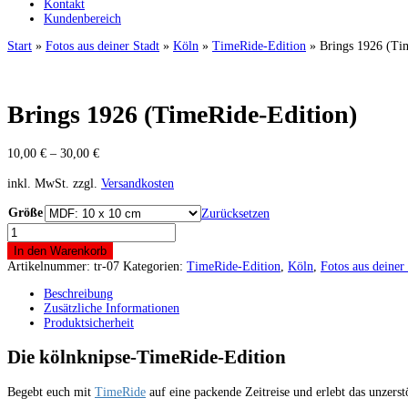
Kontakt
Kundenbereich
Start
»
Fotos aus deiner Stadt
»
Köln
»
TimeRide-Edition
» Brings 1926 (Ti
Brings 1926 (TimeRide-Edition)
10,00
€
–
30,00
€
inkl. MwSt.
zzgl.
Versandkosten
Größe
Zurücksetzen
Brings
1926
In den Warenkorb
(TimeRide-
Artikelnummer:
tr-07
Kategorien:
TimeRide-Edition
,
Köln
,
Fotos aus deiner
Edition)
Menge
Beschreibung
Zusätzliche Informationen
Produktsicherheit
Die kölnknipse-TimeRide-Edition
Begebt euch mit
TimeRide
auf eine packende Zeitreise und erlebt das unzers