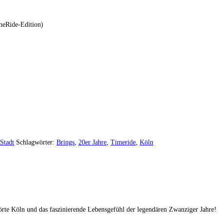
meRide-Edition)
 Stadt
Schlagwörter:
Brings
,
20er Jahre
,
Timeride
,
Köln
törte Köln und das faszinierende Lebensgefühl der legendären Zwanziger Jahre!