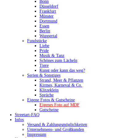
Bonn
Düsseldorf
Frankfurt
Münster
Dortmund
Essen
Berlin
Wuppertal
Fundstücke
Liebe
Pride
Musik & Tanz
Schönes zum Lächeln
Tiere
Kunst oder kann das weg?
Serien & Sonstiges
Strand, Meer & Pflanzen
Kirmes, Karneval & Co.
Klitzeklein
Sprüche
Eigene Fotos & Gutscheine
Eigenes Foto auf MDF
Gutscheine
Streetart-FAQ
Infos
Versand & Zahlungsmöglichkeiten
Unternehmens- und Großkunden
Impressum