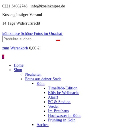
0221 34662748 | info@koelnknipse.de
Kostengünstiger Versand
14 Tage Widerrufsrecht
kölnknipse
Schöne Fotos im Quadrat
Suchen
nach:
zum Warenkorb
0,00
€
0
Home
Shop
Neuheiten
Fotos aus deiner Stadt
Köln
TimeRide-Edition
Kölsche Weihnacht
Alaaf!
FC & Stadion
Veedel
Im Brauhaus
Hochwasser in Köln
Frühling in Köln
Aachen