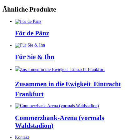
Ähnliche Produkte
För de Pänz
Dieses
Produkt
weist
Für Sie & Ihn
mehrere
Varianten
Dieses
auf.
Produkt
Die
weist
Optionen
Zusammen in die Ewigkeit  Eintracht
mehrere
können
Varianten
auf
Frankfurt
auf.
der
Die
Produktseite
Optionen
gewählt
Dieses
können
werden
Produkt
auf
weist
Commerzbank-Arena (vormals
der
mehrere
Produktseite
Waldstadion)
Varianten
gewählt
auf.
werden
Die
Dieses
Kontakt